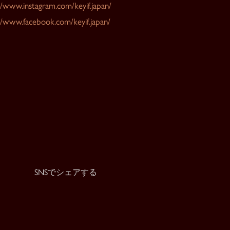
//www.instagram.com/keyif.japan/
//www.facebook.com/keyif.japan/
SNSでシェアする