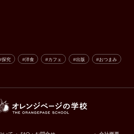
#探究
#洋食
#カフェ
#出版
#おつまみ
ついて
・ FAQ・お問合せ
・ 会社概要