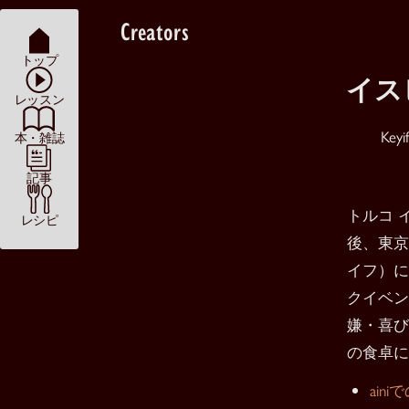
Creators
トップ
イス
レッスン
Ke
本・雑誌
記事
トルコ 
レシピ
後、東京
イフ）に
クイベン
嫌・喜び
の食卓に
ain