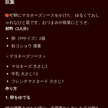
双葉
ゆで卵にマヨネーズソースをかけた、ゆるくておし
1
ゃれなひと皿です。おつまみや前菜にどうぞ。
材料（2人分）
卵（Mサイズ）2個
粒コショウ 適量
＜マヨネーズソース＞
マヨネーズ 大さじ2
牛乳 大さじ1.5
フレンチマスタード 小さじ1
作り方
1. 卵をゆでる
鍋で沸騰させたお湯に、冷蔵庫から出したての卵を