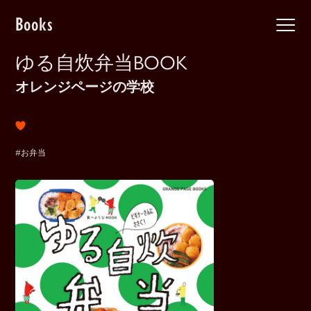
Books
ゆる自炊弁当BOOK
オレンジページの学校
#お弁当