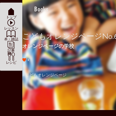
Books
トップ
レッスン
こどもオレンジページNo.
本・雑誌
オレンジページの学校
記事
2
レシピ
#こどもオレンジページ