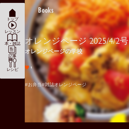
Books
トップ
レッスン
オレンジページ 2025/4/2号
本・雑誌
オレンジページの学校
記事
1
レシピ
#お弁当
#雑誌オレンジページ