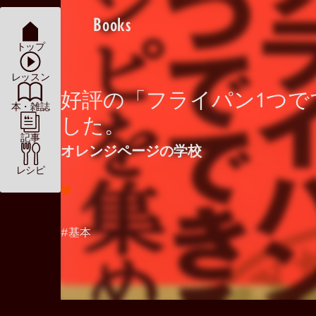
Books
トップ
レッスン
好評の「フライパン1つで
本・雑誌
した。
記事
オレンジページの学校
レシピ
#基本