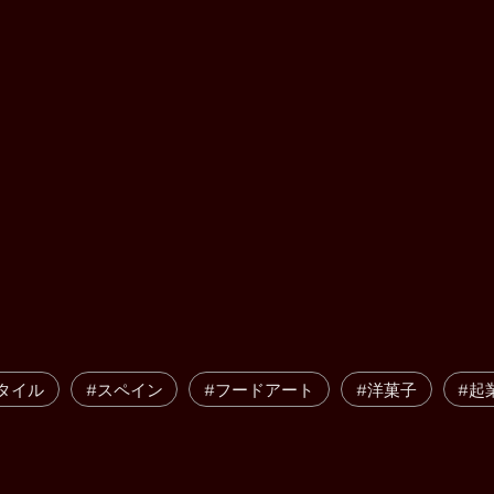
タイル
#スペイン
#フードアート
#洋菓子
#起