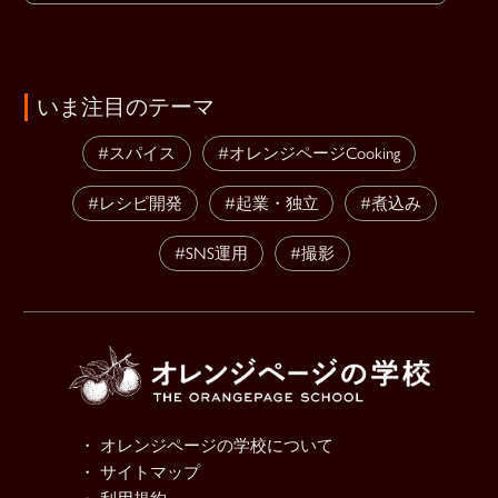
いま注目のテーマ
#スパイス
#オレンジページCooking
#レシピ開発
#起業・独立
#煮込み
#SNS運用
#撮影
・ オレンジページの学校について
・ サイトマップ