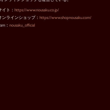
サイト：
https://www.nousaku.co.jp/
オンラインショップ：
https://www.shopnousaku.com/
gram：
nousaku_official