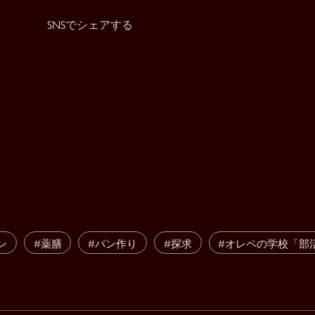
SNSでシェアする
ン
#薬膳
#パン作り
#探求
#オレペの学校「部