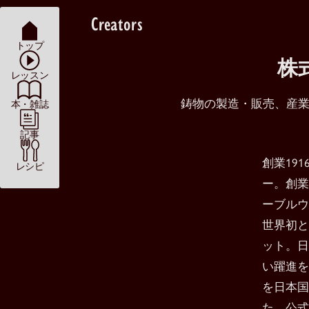
Creators
トップ
株
レッスン
鋳物の製造・販売、産
本・雑誌
記事
創業19
レシピ
ー。創業
ーブルウ
世界初と
ット。日
い躍進を
を日本国
た、公式