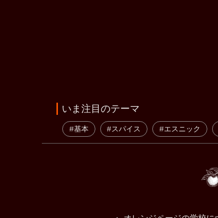
いま注目のテーマ
#基本
#スパイス
#エスニック