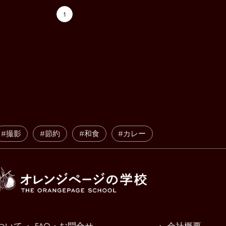
1
#撮影
#節約
#和食
#カレー