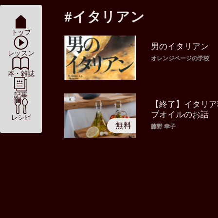
#イタリアン
トップ
男のイタリアン
レッスン
オレンジページの学校
本・雑誌
記事
【終了】イタリア
ブオイルのお話
レシピ
藤野 幸子