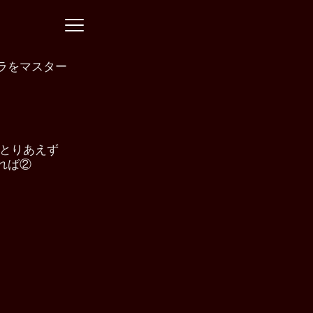
ラをマスター
 とりあえず
れば②