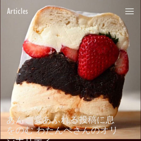
Articles
あんこ愛あふれる投稿に息
をのむ わたんぺさんのオリ
ジナリティ