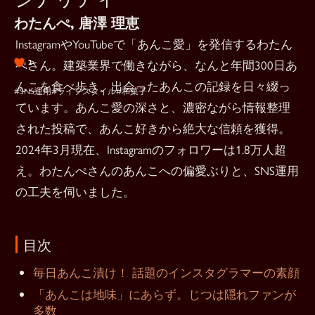
わたんぺ, 唐澤 理恵
InstagramやYouTubeで「あんこ愛」を発信するわたん
ぺさん。建築業界で働きながら、なんと年間300日あ
2
んこを食べ歩き、出会ったあんこの記録を日々綴っ
#SNS運用
#ライフスタイル
#和菓子
ています。あんこ愛の深さと、濃密ながら情報整理
された投稿で、あんこ好きから絶大な信頼を獲得。
2024年3月現在、Instagramのフォロワーは1.8万人超
え。わたんぺさんのあんこへの偏愛ぶりと、SNS運用
の工夫を伺いました。
目次
毎日あんこ漬け！ 話題のインスタグラマーの素顔
「あんこは地味」にあらず。じつは隠れファンが
多数