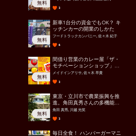
2
新車1台分の資金でもOK？ キ
ッチンカーの開業のしかた
フードトラックカンパニー, 佐々木 紀子
6
間借り営業のカレー屋「ザ・
モチベーションショップ」の
斬新な店づくり
メイドインアリサ, 佐々木 早貴
2
東京・立川市で農業振興を推
進。角田真秀さんの多機能な
アンテナ
角田 真秀, 川越 光笑
2
毎日全食！ ハンバーガーマニ