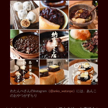
わたんぺさんのInstagram
（@anko_watanpe）
には、あんこ
のおやつがずらり