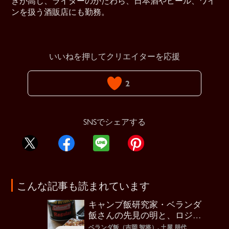
きが高じ、ライターのかたわら、日本酒やビール、ワイ
ンを扱う酒販店にも勤務。
いいねを押してクリエイターを応援
2
SNSでシェアする
こんな記事も読まれています
キャンプ飯研究家・ベランダ
飯さんの先見の明と、ロジカ
ルな発信力
ベランダ飯（吉岡 智将）, 土屋 朋代