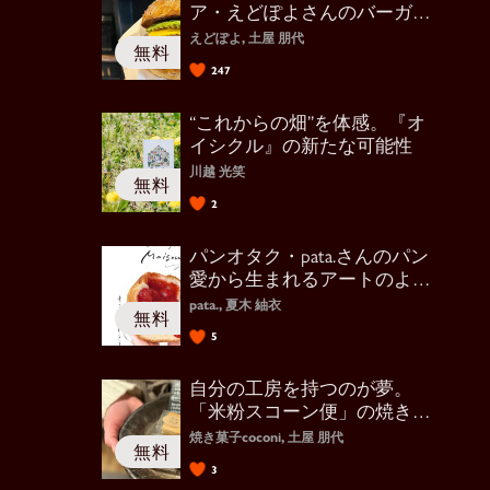
ア・えどぽよさんのバーガー
愛と投稿術
えどぽよ, 土屋 朋代
247
“これからの畑”を体感。『オ
イシクル』の新たな可能性
川越 光笑
2
パンオタク・pata.さんのパン
愛から生まれるアートのよう
な投稿
pata., 夏木 紬衣
5
自分の工房を持つのが夢。
「米粉スコーン便」の焼き菓
子coconiさん
焼き菓子coconi, 土屋 朋代
3