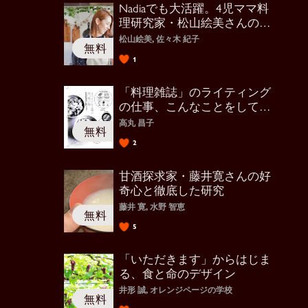
Nadiaでも大活躍。4児ママ料
理研究家・松山絵美さんの原
点
松山絵美, 佐々木 紀子
1
「料理雑誌」のライティング
の仕事、こんなことをしてい
ます
高丸 昌子
2
甘酒探求家・藤井寛さんの好
奇心と徹底した研究
藤井 寛, 水野 智恵
5
「いただきます」からはじま
る、食と命のデザイン
井形 誠, オレンジページの学校