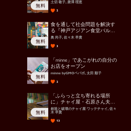
り術
土切 敬子, 唐澤 理恵
2
食を通して社会問題を解決す
る『神戸アジアン食堂バル
SALA』
奥 尚子, 佐々木 早貴
3
「minne」であこがれの自分の
お店をオープン
minne byGMOペパボ, 太田 順子
2
「ふらっと立ち寄れる場所
に」チャイ屋・石原さん夫妻
の選択
創造と破壊のチャイ屋 ワッテチャイ, 佐々
木 早貴
13