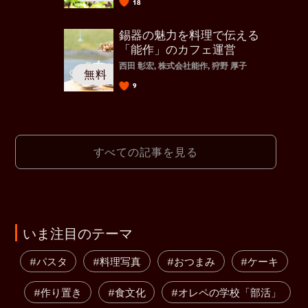
18
錫器の魅力を料理で伝える
「能作」のカフェ運営
西田 彰宏, 株式会社能作, 狩野 厚子
9
すべての記事を見る
いま注目のテーマ
#パスタ
#料理写真
#おつまみ
#ケーキ
#作り置き
#食文化
#オレペの学校「部活」