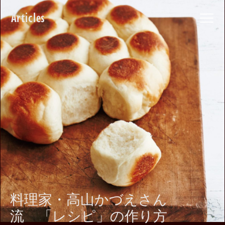
Articles
料理家・高山かづえさん
流 「レシピ」の作り方