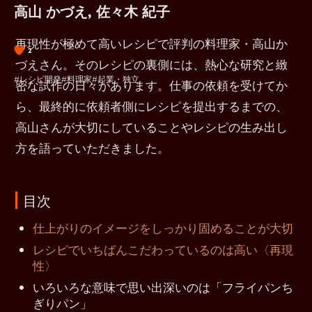
高山 かづえ, 佐々木 紀子
再現性が極めて高いレシピで評判の料理家・高山か
2
づえさん。そのレシピの裏側には、熱心な研究と緻
#レシピ開発
#料理家
#起業・独立
密な試作の日々があります。仕事の依頼を受けてか
ら、最終的に依頼者側にレシピを提出するまでの、
高山さんが大切にしていることやレシピの生み出し
方を語っていただきました。
目次
仕上がりのイメージをしっかり固めることが大切
レシピでいちばんこだわっているのは高い〈再現
性〉
いろいろな意味で思い出深いのは「フライパンち
ぎりパン」