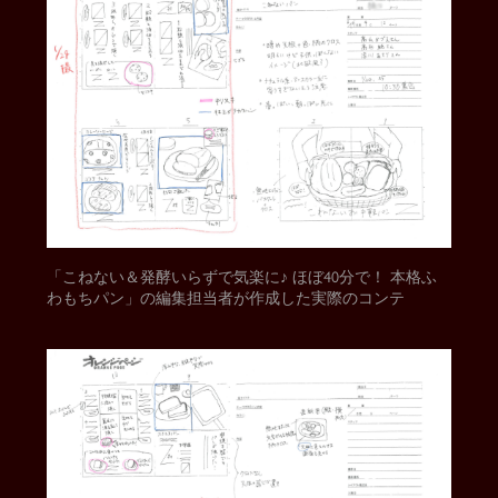
「こねない＆発酵いらずで気楽に♪ ほぼ40分で！ 本格ふ
わもちパン」の編集担当者が作成した実際のコンテ