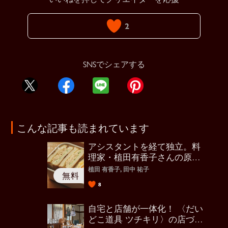
2
SNSでシェアする
こんな記事も読まれています
アシスタントを経て独立。料
理家・植田有香子さんの原点
は台所
植田 有香子, 田中 祐子
8
自宅と店舗が一体化！ 〈だい
どこ道具 ツチキリ〉の店づく