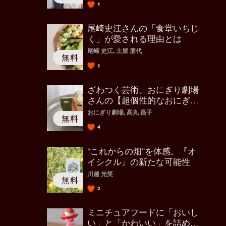
1
尾崎史江さんの「食堂いちじ
く」が愛される理由とは
尾崎 史江, 土屋 朋代
1
ざわつく芸術。おにぎり劇場
さんの【超個性的なおにぎり
アート】
おにぎり劇場, 高丸 昌子
4
“これからの畑”を体感。『オ
イシクル』の新たな可能性
川越 光笑
2
ミニチュアフードに「おいし
い」と「かわいい」を詰める