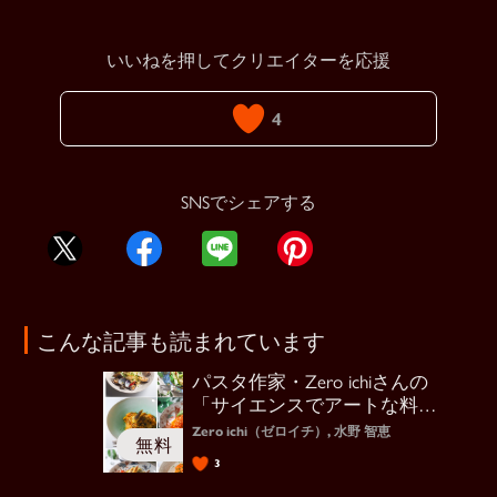
いいねを押してクリエイターを応援
4
SNSでシェアする
こんな記事も読まれています
パスタ作家・Zero ichiさんの
「サイエンスでアートな料
理」
Zero ichi（ゼロイチ）, 水野 智恵
3