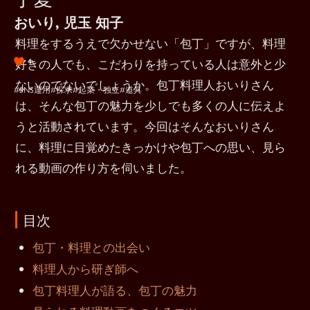
おいり, 児玉 知子
料理をするうえで欠かせない「包丁」ですが、料理
好きの人でも、こだわりを持っている人は意外と少
4
ないのでないでしょうか。包丁料理人おいりさん
#SNS運用
#探求
#起業・独立
#道具
は、そんな包丁の魅力を少しでも多くの人に伝えよ
うと活動されています。今回はそんなおいりさん
に、料理に目覚めたきっかけや包丁への思い、見ら
れる動画の作り方を伺いました。
目次
包丁・料理との出会い
料理人から研ぎ師へ
包丁料理人が語る、包丁の魅力