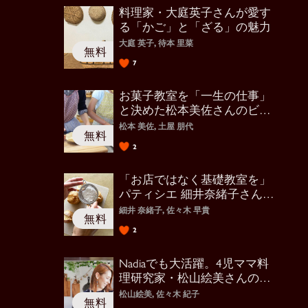
料理家・大庭英子さんが愛す
る「かご」と「ざる」の魅力
大庭 英子, 待本 里菜
7
お菓子教室を「一生の仕事」
と決めた松本美佐さんのビジ
ネス力
松本 美佐, 土屋 朋代
2
「お店ではなく基礎教室を」
パティシエ 細井奈緒子さんの
スタイル
細井 奈緒子, 佐々木 早貴
2
Nadiaでも大活躍。4児ママ料
理研究家・松山絵美さんの原
点
松山絵美, 佐々木 紀子