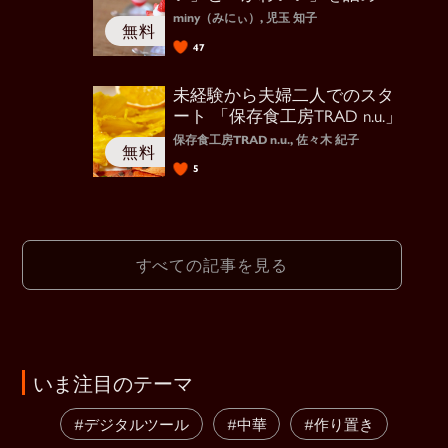
minyさん
miny（みにぃ）, 児玉 知子
47
未経験から夫婦二人でのスタ
ート 「保存食工房TRAD n.u.」
保存食工房TRAD n.u., 佐々木 紀子
5
すべての記事を見る
いま注目のテーマ
#デジタルツール
#中華
#作り置き