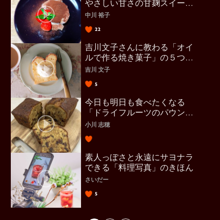
やさしい甘さの甘麹スイーツ
レッスン
中川 裕子
22
吉川文子さんに教わる「オイ
ルで作る焼き菓子」の５つの
コツ
吉川 文子
5
今日も明日も食べたくなる
「ドライフルーツのパウンド
ケーキ」の作り方を完全解説
小川 志穂
素人っぽさと永遠にサヨナラ
できる「料理写真」のきほん
さいだー
5