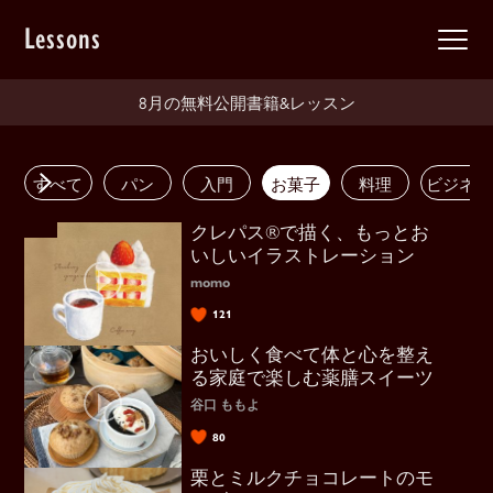
Lessons
8月の無料公開書籍&レッスン
すべて
パン
入門
お菓子
料理
ビジネス
クレパス®で描く、もっとお
いしいイラストレーション
momo
121
おいしく食べて体と心を整え
る家庭で楽しむ薬膳スイーツ
谷口 ももよ
80
栗とミルクチョコレートのモ