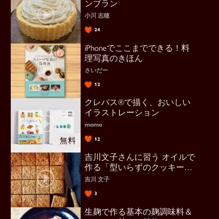
ンブラン
小川 志穂
24
iPhoneでここまでできる！料
理写真のきほん
さいだー
12
クレパス®で描く、おいしい
イラストレーション
momo
12
吉川文子さんに習う オイルで
作る「型いらずのクッキー＆
タルト」
吉川 文子
3
生麹で作る基本の麹調味料＆