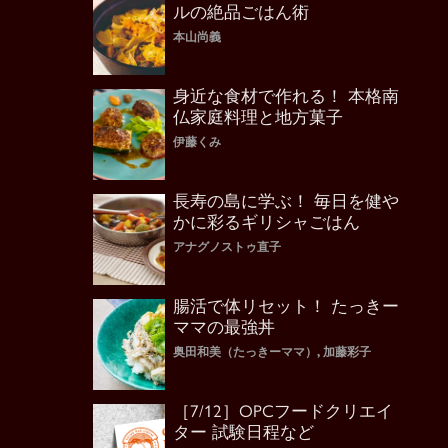
ルの絶品ごはん術
本山尚義
身近な食材で作れる！ 本格南
仏家庭料理と地方菓子
伊藤くみ
長寿の島に学ぶ！ 毎日を健や
かに彩るギリシャごはん
アナグノストゥ直子
腸活で体リセット！ たっきー
ママの最強丼
奥田和美（たっきーママ）, 加藤彩子
［7/12］OPCフードクリエイ
ター 試験日程など