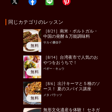
同じカテゴリのレッスン
［8/21］南米・ポルトガル・
中国の発酵＆万能調味料
サカイ優佳子
［8/14］台湾夜市で人気のお
やつをおうちで！
ペギー・キュウ
［8/6］出汁キーマと５種のソ
ース！ 夏のスパイス講座
メタ バラッツ
無形文化遺産を体験！ セネガ