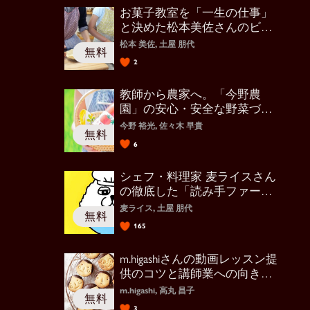
お菓子教室を「一生の仕事」
と決めた松本美佐さんのビジ
ネス力
松本 美佐, 土屋 朋代
2
教師から農家へ。「今野農
園」の安心・安全な野菜づく
り
今野 裕光, 佐々木 早貴
6
シェフ・料理家 麦ライスさん
の徹底した「読み手ファース
ト」の投稿
麦ライス, 土屋 朋代
165
m.higashiさんの動画レッスン提
供のコツと講師業への向き合
い方
m.higashi, 高丸 昌子
3