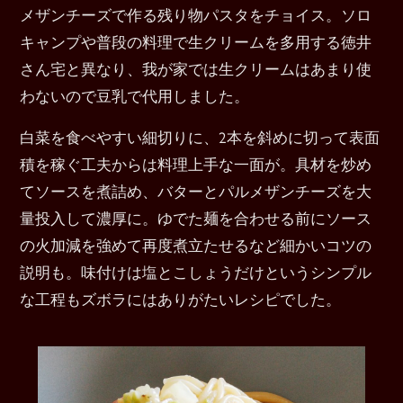
メザンチーズで作る残り物パスタをチョイス。ソロ
キャンプや普段の料理で生クリームを多用する徳井
さん宅と異なり、我が家では生クリームはあまり使
わないので豆乳で代用しました。
白菜を食べやすい細切りに、2本を斜めに切って表面
積を稼ぐ工夫からは料理上手な一面が。具材を炒め
てソースを煮詰め、バターとパルメザンチーズを大
量投入して濃厚に。ゆでた麺を合わせる前にソース
の火加減を強めて再度煮立たせるなど細かいコツの
説明も。味付けは塩とこしょうだけというシンプル
な工程もズボラにはありがたいレシピでした。