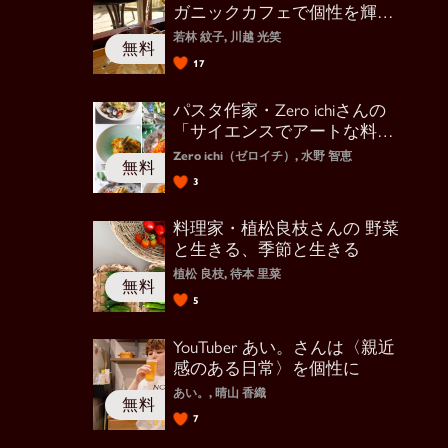
ガニックカフェで個性を輝か
せる経営を
若林 紋子, 川越 光笑
17
パスタ作家・Zero ichiさんの
「サイエンスでアートな料
理」
Zero ichi（ゼロイチ）, 水野 智恵
3
料理家・植松良枝さんの 野菜
と生きる、季節と生きる
植松 良枝, 待本 里菜
5
YouTuber あい。さんは〈親近
感のある日常〉を個性に
あい。, 晴山 香織
7