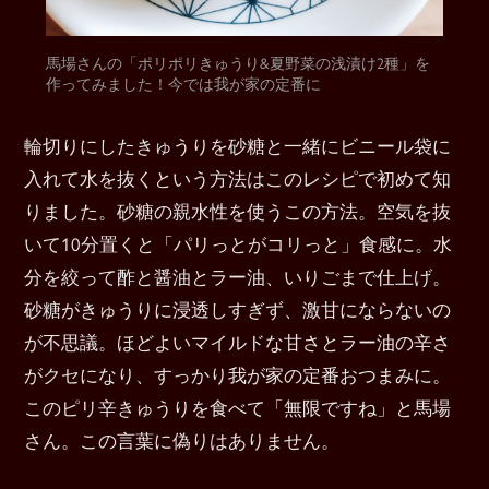
馬場さんの「ポリポリきゅうり&夏野菜の浅漬け2種」を
作ってみました！今では我が家の定番に
輪切りにしたきゅうりを砂糖と一緒にビニール袋に
入れて水を抜くという方法はこのレシピで初めて知
りました。砂糖の親水性を使うこの方法。空気を抜
いて10分置くと「パリっとがコリっと」食感に。水
分を絞って酢と醤油とラー油、いりごまで仕上げ。
砂糖がきゅうりに浸透しすぎず、激甘にならないの
が不思議。ほどよいマイルドな甘さとラー油の辛さ
がクセになり、すっかり我が家の定番おつまみに。
このピリ辛きゅうりを食べて「無限ですね」と馬場
さん。この言葉に偽りはありません。