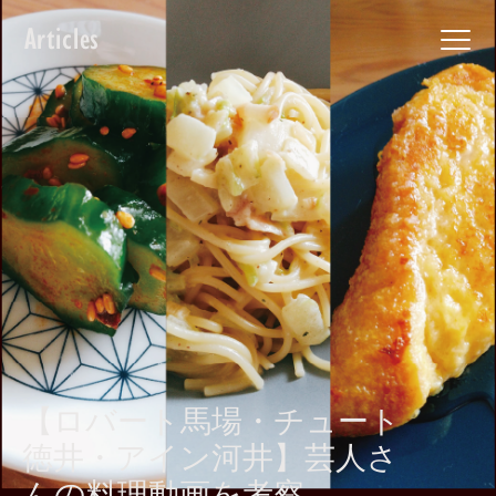
Articles
【ロバート馬場・チュート
徳井・アイン河井】芸人さ
んの料理動画を考察