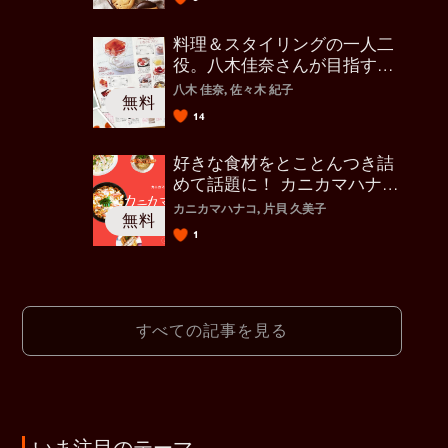
料理＆スタイリングの一人二
役。八木佳奈さんが目指す仕
事の形
八木 佳奈, 佐々木 紀子
14
好きな食材をとことんつき詰
めて話題に！ カニカマハナコ
さん
カニカマハナコ, 片貝 久美子
1
すべての記事を見る
いま注目のテーマ