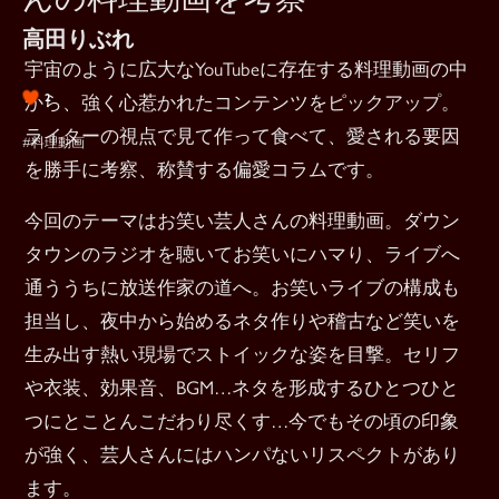
高田りぶれ
宇宙のように広大なYouTubeに存在する料理動画の中
2
から、強く心惹かれたコンテンツをピックアップ。
ライターの視点で見て作って食べて、愛される要因
#料理動画
を勝手に考察、称賛する偏愛コラムです。
今回のテーマはお笑い芸人さんの料理動画。ダウン
タウンのラジオを聴いてお笑いにハマり、ライブへ
通ううちに放送作家の道へ。お笑いライブの構成も
担当し、夜中から始めるネタ作りや稽古など笑いを
生み出す熱い現場でストイックな姿を目撃。セリフ
や衣装、効果音、BGM…ネタを形成するひとつひと
つにとことんこだわり尽くす…今でもその頃の印象
が強く、芸人さんにはハンパないリスペクトがあり
ます。