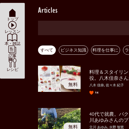
Articles
トップ
レッスン
本・雑誌
すべて
ビジネス知識
料理を仕事に
ラ
記事
レシピ
料理＆スタイリン
役。八木佳奈さん
の形
八木 佳奈, 佐々木 紀子
14
40代で就農。パ
川あゆみさんのブ
力
立川 あゆみ, 水野 智恵