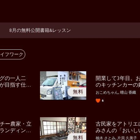
8月の無料公開書籍&レッスン
イフワーク
グの一人二
開業して3年目。
が目指す仕事
のキッチンカーの
おこめちゃん, 晴山 香織
6
クチー農家・立
古民家をアトリエ
ランディング
みさんの「おいし
る場所
柚木 さとみ, 片貝 久美子