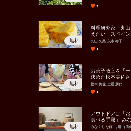
2
料理研究家・丸山
えたい スペイン
力
丸山 久美, 矢本 祥子
4
お菓子教室を「一
決めた松本美佐さ
力
松本 美佐, 土屋 朋代
2
アウトドアは「お
食べる手段」 み
さん
みなくち なほこ, 晴山 香