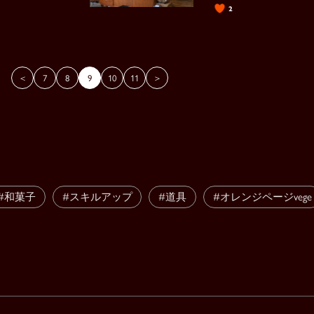
2
＜
7
8
9
10
11
＞
#和菓子
#スキルアップ
#道具
#オレンジページvege