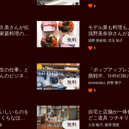
2
久美さんが伝
モデル業も料理も
家庭料理の魅
浅野美奈弥さんが
る思い
浅野 美奈弥, 児玉 知子
3
生の仕事」と
「ポップアップレ
んのビジネス
挑戦中。SHINOB
と探求
SHINOBU, 狩野 厚子
2
いしいものを
自宅と店舗が一体
なくちなほこ
どこ道具 ツチキ
り術
織
土切 敬子, 唐澤 理恵