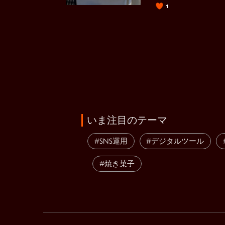
1
いま注目のテーマ
#SNS運用
#デジタルツール
#焼き菓子