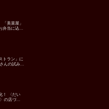
。「美菜屋」
お弁当に込め
ストラン」に
Uさんの試み
化！ 〈だい
リ〉の店づく