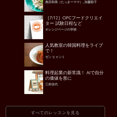
奥田和美（たっきーママ）, 加藤彩子
［7/12］OPCフードクリエイ
ター 試験日程など
オレンジページの学校
人気教室の韓国料理をライブ
で！
ゼン ヒャンミ
料理起業の新常識！ AIで自分
の価値を形に
三村佳代
すべてのレッスンを見る