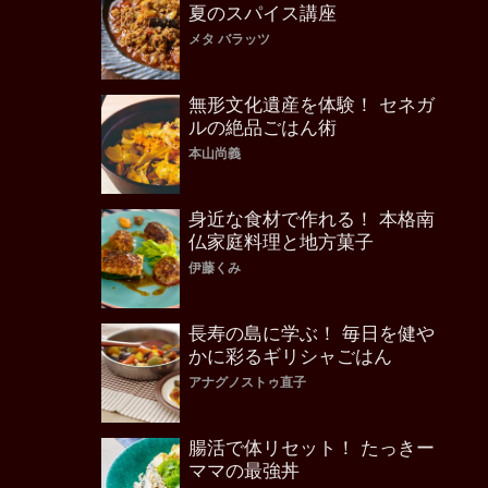
夏のスパイス講座
メタ バラッツ
無形文化遺産を体験！ セネガ
ルの絶品ごはん術
本山尚義
身近な食材で作れる！ 本格南
仏家庭料理と地方菓子
伊藤くみ
長寿の島に学ぶ！ 毎日を健や
かに彩るギリシャごはん
アナグノストゥ直子
腸活で体リセット！ たっきー
ママの最強丼