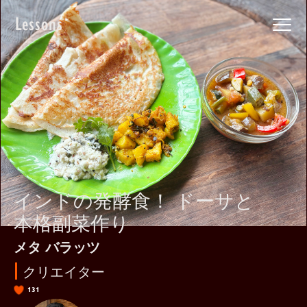
Lessons
インドの発酵食！ ドーサと
本格副菜作り
メタ バラッツ
クリエイター
131