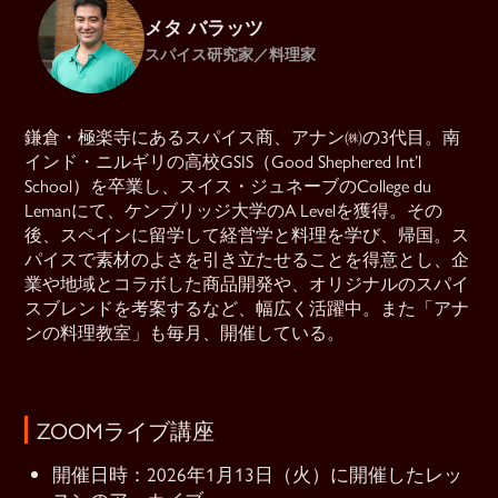
メタ バラッツ
スパイス研究家／料理家
鎌倉・極楽寺にあるスパイス商、アナン㈱の3代目。南
インド・ニルギリの高校GSIS（Good Shephered Int’l
School）を卒業し、スイス・ジュネーブのCollege du
Lemanにて、ケンブリッジ大学のA Levelを獲得。その
後、スペインに留学して経営学と料理を学び、帰国。ス
パイスで素材のよさを引き立たせることを得意とし、企
業や地域とコラボした商品開発や、オリジナルのスパイ
スブレンドを考案するなど、幅広く活躍中。また「アナ
ンの料理教室」も毎月、開催している。
ZOOMライブ講座
開催日時：2026年1月13日（火）に開催したレッ