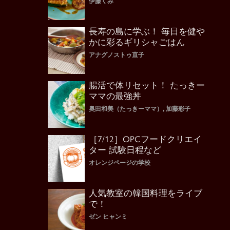
伊藤くみ
長寿の島に学ぶ！ 毎日を健や
かに彩るギリシャごはん
アナグノストゥ直子
腸活で体リセット！ たっきー
ママの最強丼
奥田和美（たっきーママ）, 加藤彩子
［7/12］OPCフードクリエイ
ター 試験日程など
オレンジページの学校
人気教室の韓国料理をライブ
で！
ゼン ヒャンミ