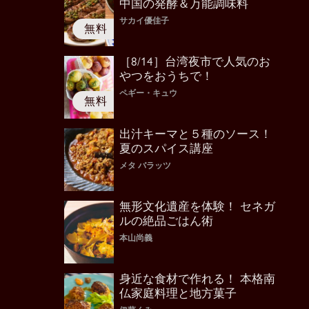
中国の発酵＆万能調味料
サカイ優佳子
［8/14］台湾夜市で人気のお
やつをおうちで！
ペギー・キュウ
出汁キーマと５種のソース！
夏のスパイス講座
メタ バラッツ
無形文化遺産を体験！ セネガ
ルの絶品ごはん術
本山尚義
身近な食材で作れる！ 本格南
仏家庭料理と地方菓子