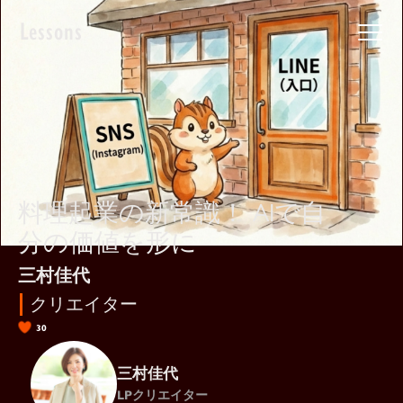
Lessons
料理起業の新常識！ AIで自
分の価値を形に
三村佳代
クリエイター
30
三村佳代
LPクリエイター