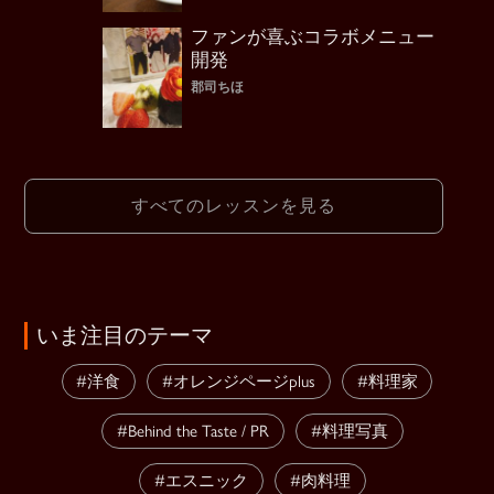
ファンが喜ぶコラボメニュー
開発
郡司ちほ
すべてのレッスンを見る
いま注目のテーマ
#洋食
#オレンジページplus
#料理家
#Behind the Taste / PR
#料理写真
#エスニック
#肉料理