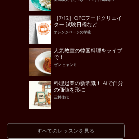
［7/12］OPCフードクリエイ
ター 試験日程など
オレンジページの学校
人気教室の韓国料理をライブ
で！
ゼン ヒャンミ
料理起業の新常識！ AIで自分
の価値を形に
三村佳代
すべてのレッスンを見る