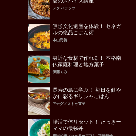
夏のスパイス講座
メタ バラッツ
無形文化遺産を体験！ セネガ
ルの絶品ごはん術
本山尚義
身近な食材で作れる！ 本格南
仏家庭料理と地方菓子
伊藤くみ
長寿の島に学ぶ！ 毎日を健や
かに彩るギリシャごはん
アナグノストゥ直子
腸活で体リセット！ たっきー
ママの最強丼
奥田和美（たっきーママ）, 加藤彩子